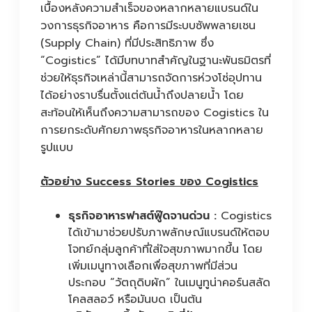
เบื้องหลังความสำเร็จของหลากหลายแบรนด์ใน
วงการธุรกิจอาหาร คือการมีระบบซัพพลายเชน
(Supply Chain) ที่มีประสิทธิภาพ ซึ่ง
“Cogistics” ได้มีบทบาทสำคัญในฐานะพันธมิตรที่
ช่วยให้ธุรกิจเหล่านี้สามารถจัดการห่วงโซ่อุปทาน
ได้อย่างราบรื่นตั้งแต่ต้นน้ำถึงปลายน้ำ โดย
สะท้อนให้เห็นถึงความสามารถของ Cogistics ใน
การยกระดับศักยภาพธุรกิจอาหารในหลากหลาย
รูปแบบ
ตัวอย่าง Success Stories ของ Cogistics
ธุรกิจอาหารฟาสต์ฟู๊ดจานด่วน :
Cogistics
ได้เข้ามาช่วยปรับภาพลักษณ์แบรนด์ให้ตอบ
โจทย์กลุ่มลูกค้าที่ใส่ใจสุขภาพมากขึ้น โดย
เพิ่มเมนูทางเลือกเพื่อสุขภาพที่มีส่วน
ประกอบ “วัตถุดิบผัก” ในเมนูทูน่าคอร์นสลัด
โคลสลอว์ หรือมันบด เป็นต้น