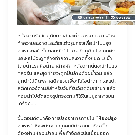
หลังจากรับวัตถุดิบมาแล้วจะผ่านกระบวนการล้าง
ทำความสะอาดและตัดแต่งรูปทรงเพื่อนำไปปรุง
อาหารต่อในขั้นตอนถัดไป โดยวัตถุดิบประเภทผัก
และผลไม้จะถูกล้างทำความสะอาดทั้งหมด 3 น้ำ
โดยน้ำแรกคือน้ำยาล้างผัก หลังจากนั้นจะนำไปแช่
คลอรีน และสุดท้ายจะถูกปั่นล้างด้วยน้ำวน แล้ว
ถูกนำไปติดพลาสติกแรปเพื่อกันไอน้ำเกาะและแปะ
สติ๊กเกอร์ตามสีสำหรับวันที่รับวัตถุดิบเข้ามา แล้ว
ค่อยนำไปตัดแต่งรูปทรงตามที่ใช้ในเมนูอาหารบน
เครื่องบิน
ขั้นตอนถัดมาคือการปรุงอาหารภายใน “
ห้องปรุง
อาหาร
” ซึ่งพนักงานทุกคนที่ทำงานในห้องนี้จะ
ต้องผ่านห้องเป่าลมเพื่อกำจัดสิ่งปนเปื้อนออก