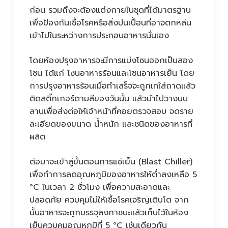
ก่อน รวมถึงจะต้องแต่งกายในชุดที่ได้มาตรฐาน
เพื่อป้องกันเชื้อโรคหรือสิ่งปนเปื้อนที่อาจตกหล่น
เข้าไปในระหว่างการประกอบอาหารนั่นเอง
โดยห้องปรุงอาหารจะมีการแบ่งโซนออกเป็นสอง
โซน ได้แก่ โซนอาหารร้อนและโซนอาหารเย็น โดย
การปรุงอาหารร้อนเมื่อทำเสร็จจะถูกเทใส่ถาดแล้ว
ติดสติ๊กเกอร์ตามสีของวันนั้น แล้วนำไปวางบน
ลานเพื่อส่งต่อให้เจ้าหน้าที่คอยตรวจสอบ จดราย
ละเอียดของขนาด น้ำหนัก และชนิดของอาหารที่
ผลิต
ต่อมาจะเข้าสู่ขั้นตอนการแช่เย็น (Blast Chiller)
เพื่อทำการลดอุณหภูมิของอาหารให้ต่ำลงเหลือ 5
°C ในเวลา 2 ชั่วโมง เพื่อความสะอาดและ
ปลอดภัย ควบคุมไม่ให้เชื้อโรคเจริญเติบโต จาก
นั้นอาหารจะถูกบรรจุลงภาชนะแล้วเก็บไว้ในห้อง
เย็นควบคุมอุณหภูมิที่ 5 °C เช่นเดียวกัน