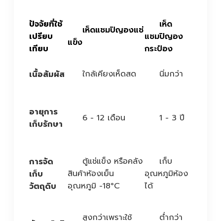
ปัจจัยที่ใช้
เห็ด
เห็ดแชมปิญองแช่
เปรียบ
แชมปิญอง
แข็ง
เทียบ
กระป๋อง
ใกล้เคียงเห็ดสด
นิ่มกว่า
เนื้อสัมผัส
อายุการ
6 - 12 เดือน
1 - 3 ปี
เก็บรักษา
ตู้แช่แข็ง หรือคลัง
เก็บ
การจัด
สินค้าห้องเย็น
อุณหภูมิห้อง
เก็บ
อุณหภูมิ -18°C
ได้
วัตถุดิบ
สูงกว่าเพราะใช้
ต่ำกว่า