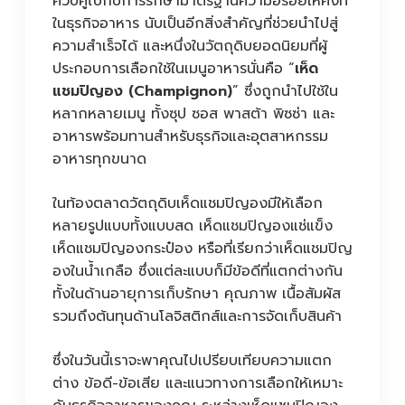
ควบคู่ไปกับการรักษามาตรฐานความอร่อยให้คงที่
ในธุรกิจอาหาร นับเป็นอีกสิ่งสำคัญที่ช่วยนำไปสู่
ความสำเร็จได้ และหนึ่งในวัตถุดิบยอดนิยมที่ผู้
ประกอบการเลือกใช้ในเมนูอาหารนั่นคือ “
เห็ด
แชมปิญอง (Champignon)
” ซึ่งถูกนำไปใช้ใน
หลากหลายเมนู ทั้งซุป ซอส พาสต้า พิซซ่า และ
อาหารพร้อมทานสำหรับธุรกิจและอุตสาหกรรม
อาหารทุกขนาด
ในท้องตลาดวัตถุดิบเห็ดแชมปิญองมีให้เลือก
หลายรูปแบบทั้งแบบสด เห็ดแชมปิญองแช่แข็ง
เห็ดแชมปิญองกระป๋อง หรือที่เรียกว่าเห็ดแชมปิญ
องในน้ำเกลือ ซึ่งแต่ละแบบก็มีข้อดีที่แตกต่างกัน
ทั้งในด้านอายุการเก็บรักษา คุณภาพ เนื้อสัมผัส
รวมถึงต้นทุนด้านโลจิสติกส์และการจัดเก็บสินค้า
ซึ่งในวันนี้เราจะพาคุณไปเปรียบเทียบความแตก
ต่าง ข้อดี-ข้อเสีย และแนวทางการเลือกให้เหมาะ