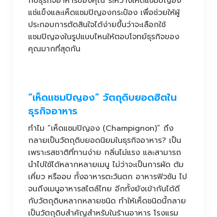
กับธุรกิจอาหารของคุณ ระหว่างเห็ดแชมปิญอง
แช่แข็งและเห็ดแชมปิญองกระป๋อง เพื่อช่วยให้ผู้
ประกอบการตัดสินใจได้ง่ายขึ้นว่าจะเลือกใช้
แชมปิญองในรูปแบบไหนให้ตอบโจทย์ธุรกิจของ
คุณมากที่สุดกัน
“เห็ดแชมปิญอง” วัตถุดิบยอดฮิตใน
ธุรกิจอาหาร
ทำไม “เห็ดแชมปิญอง (Champignon)” ถึง
กลายเป็นวัตถุดิบยอดนิยมในธุรกิจอาหาร? เป็น
เพราะรสชาติที่ทานง่าย กลิ่นไม่แรง และสามารถ
นำไปใช้ได้หลากหลายเมนู ไม่ว่าจะเป็นการผัด ต้ม
เคี่ยว หรืออบ ทั้งอาหารตะวันตก อาหารฟิวชัน ไป
จนถึงเมนูอาหารสไตล์ไทย อีกทั้งยังเข้ากันได้ดี
กับวัตถุดิบหลากหลายชนิด ทำให้เห็ดชนิดนี้กลาย
เป็นวัตถุดิบสำคัญสำหรับในร้านอาหาร โรงแรม