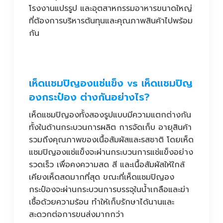
โรงงานแปรรูป และอุตสาหกรรมอาหารขนาดใหญ่
ที่ต้องการบริหารต้นทุนและคุณภาพสินค้าไปพร้อม
กัน
เห็ดแชมปิญองแช่แข็ง vs เห็ดแชมปิญ
องกระป๋อง ต่างกันอย่างไร?
เห็ดแชมปิญองทั้งสองรูปแบบมีความแตกต่างกัน
ทั้งในด้านกระบวนการผลิต การจัดเก็บ อายุสินค้า
รวมถึงคุณภาพของเนื้อสัมผัสและรสชาติ โดยเห็ด
แชมปิญองแช่แข็งจะผ่านกระบวนการแช่แข็งอย่าง
รวดเร็ว เพื่อคงความสด สี และเนื้อสัมผัสให้ใกล้
เคียงเห็ดสดมากที่สุด ขณะที่เห็ดแชมปิญอง
กระป๋องจะผ่านกระบวนการบรรจุในน้ำเกลือและฆ่า
เชื้อด้วยความร้อน ทำให้เก็บรักษาได้นานและ
สะดวกต่อการขนส่งมากกว่า