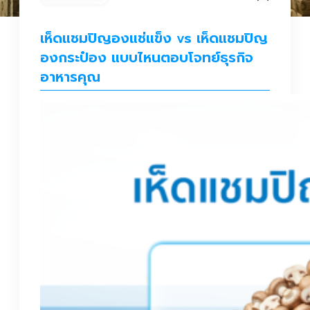
เห็ดแชมปิญองแช่แข็ง vs เห็ดแชมปิญ
องกระป๋อง แบบไหนตอบโจทย์ธุรกิจ
อาหารคุณ